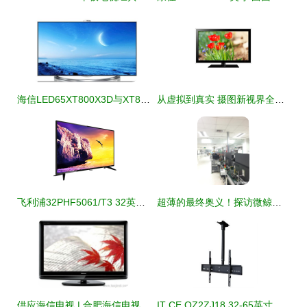
海信LED65XT800X3D与XT800X3DU电视产品介绍及价格分析
从虚拟到真实 摄图新视界全景花电子产品视觉进化论
飞利浦32PHF5061/T3 32英寸高清液晶电视 经典黑，纤薄设计点亮小空间
超薄的最终奥义！探访微鲸电视“醉薄”生产线
供应海信电视 | 合肥海信电视机售后维修电话、价格、厂家及图片详情
IT CE OZ2ZJ18 32-65英寸电视吊顶支架 安装便捷、稳固耐用的理想选择