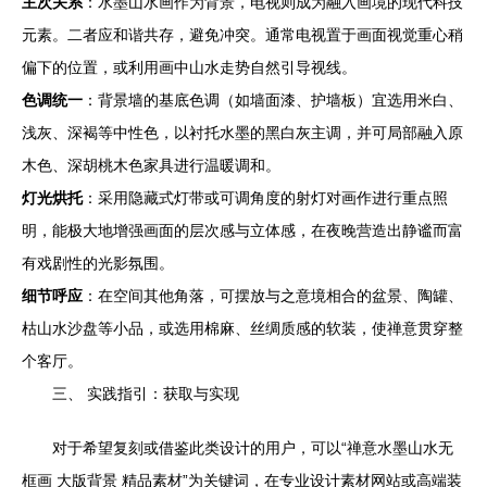
主次关系
：水墨山水画作为背景，电视则成为融入画境的现代科技
元素。二者应和谐共存，避免冲突。通常电视置于画面视觉重心稍
偏下的位置，或利用画中山水走势自然引导视线。
色调统一
：背景墙的基底色调（如墙面漆、护墙板）宜选用米白、
浅灰、深褐等中性色，以衬托水墨的黑白灰主调，并可局部融入原
木色、深胡桃木色家具进行温暖调和。
灯光烘托
：采用隐藏式灯带或可调角度的射灯对画作进行重点照
明，能极大地增强画面的层次感与立体感，在夜晚营造出静谧而富
有戏剧性的光影氛围。
细节呼应
：在空间其他角落，可摆放与之意境相合的盆景、陶罐、
枯山水沙盘等小品，或选用棉麻、丝绸质感的软装，使禅意贯穿整
个客厅。
三、 实践指引：获取与实现
对于希望复刻或借鉴此类设计的用户，可以“禅意水墨山水无
框画 大版背景 精品素材”为关键词，在专业设计素材网站或高端装