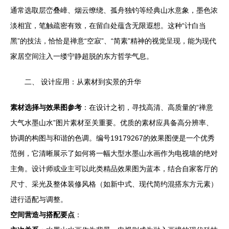
通常选取层峦叠嶂、烟云缭绕、孤舟独钓等经典山水意象，墨色浓
淡相宜，笔触疏密有致，在留白处蕴含无限遐想。这种“计白当
黑”的技法，恰恰是禅意“空寂”、“简素”精神的视觉呈现，能为现代
家居空间注入一缕宁静超脱的东方哲学气息。
二、 设计应用：从素材到实景的升华
素材选择与效果图参考
：在设计之初，寻找高清、高质量的“禅意
大气水墨山水”图片素材至关重要。优质的素材应具备高分辨率、
协调的构图与和谐的色调。编号19179267的效果图便是一个优秀
范例，它清晰展示了如何将一幅大型水墨山水画作为电视墙的绝对
主角。设计师或业主可以此类精品效果图为蓝本，结合自家客厅的
尺寸、采光及整体装修风格（如新中式、现代简约混搭东方元素）
进行适配与调整。
空间营造与搭配要点
：