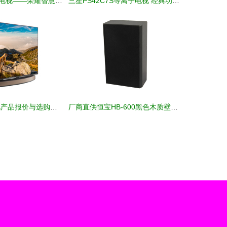
好电视，不止是电视——荣耀智慧屏X1 65寸全面屏电视深度评测
三星PS42C7S等离子电视 经典功能与产品图鉴深度解析
2023年热门电视产品报价与选购指南
厂商直供恒宝HB-600黑色木质壁挂音箱解析 5-10W功率适配长方形居家商用电声方案