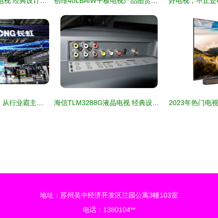
厦华lc-37hu35平板电视 经典设计中的视觉体验
创维40LBAIW平板电视产品图赏与参数解答
昔日彩电巨头的落日 从行业霸主到代工厂的困顿之路
海信TLM3288G液晶电视 经典设计与性能的融合
地址：苏州吴中经济开发区兰园公寓3幢103室
电话：1380104**