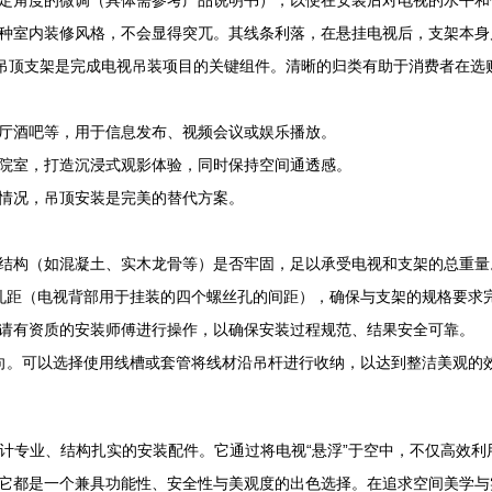
定角度的微调（具体需参考产品说明书），以便在安装后对电视的水平和
种室内装修风格，不会显得突兀。其线条利落，在悬挂电视后，支架本身几
款吊顶支架是完成电视吊装项目的关键组件。清晰的归类有助于消费者在选
厅酒吧等，用于信息发布、视频会议或娱乐播放。
院室，打造沉浸式观影体验，同时保持空间通透感。
情况，吊顶安装是完美的替代方案。
结构（如混凝土、实木龙骨等）是否牢固，足以承受电视和支架的总重量
装孔距（电视背部用于挂装的四个螺丝孔的间距），确保与支架的规格要求
请有资质的安装师傅进行操作，以确保安装过程规范、结果安全可靠。
走向。可以选择使用线槽或套管将线材沿吊杆进行收纳，以达到整洁美观的
挂架是一款设计专业、结构扎实的安装配件。它通过将电视“悬浮”于空中，不仅
它都是一个兼具功能性、安全性与美观度的出色选择。在追求空间美学与