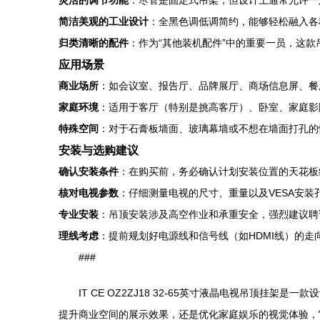
灵活的调节功能
：尽管是固定式吊架，但设计上通常允许一
简洁美观的工业设计
：全黑色调低调简约，能够轻松融入各
归类清晰的配件
：作为“其他装机配件”中的重要一员，这
应用场景
商业场所
：如会议室、报告厅、品牌展厅、商场信息屏、餐
家庭环境
：适用于客厅（特别是挑高客厅）、卧室、家庭影
特殊空间
：对于石膏板墙面、玻璃幕墙或不想在墙面打孔的
安装与选购建议
确认安装条件
：在购买前，务必确认计划安装位置的天花板
核对电视参数
：仔细测量电视的尺寸、重量以及VESA安
专业安装
：吊顶安装涉及高空作业和承重安全，强烈建议聘
理线考虑
：提前规划好电源线和信号线（如HDMI线）的
###
IT CE OZ2ZJ18 32-65英寸液晶电视吊顶
提升商业空间的展示效果，还是优化家庭娱乐的视觉体验，