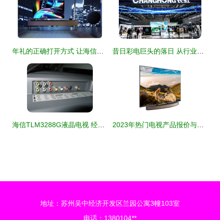
年礼的正确打开方式 让海信ULED电视为团圆时刻添彩
昔日彩电巨头的落日 从行业霸主到代工厂的困顿之路
海信TLM3288G液晶电视 经典设计与性能的融合
2023年热门电视产品报价与选购指南
地址：苏州吴中经济开发区兰园公寓3幢103室
电话：1380104**