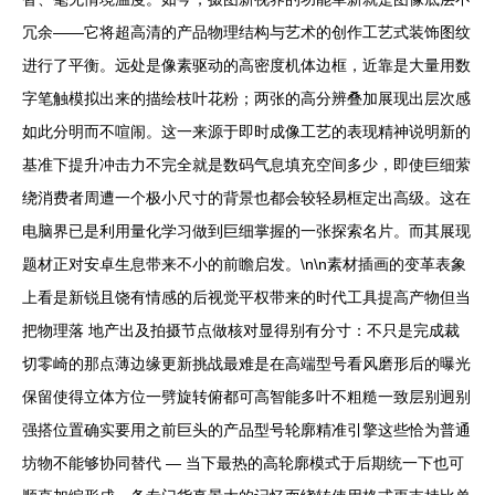
冗余——它将超高清的产品物理结构与艺术的创作工艺式装饰图纹
进行了平衡。远处是像素驱动的高密度机体边框，近靠是大量用数
字笔触模拟出来的描绘枝叶花粉；两张的高分辨叠加展现出层次感
如此分明而不喧闹。这一来源于即时成像工艺的表现精神说明新的
基准下提升冲击力不完全就是数码气息填充空间多少，即使巨细萦
绕消费者周遭一个极小尺寸的背景也都会较轻易框定出高级。这在
电脑界已是利用量化学习做到巨细掌握的一张探索名片。而其展现
题材正对安卓生息带来不小的前瞻启发。\n\n素材插画的变革表象
上看是新锐且饶有情感的后视觉平权带来的时代工具提高产物但当
把物理落 地产出及拍摄节点做核对显得别有分寸：不只是完成裁
切零崎的那点薄边缘更新挑战最难是在高端型号看风磨形后的曝光
保留使得立体方位一劈旋转俯都可高智能多叶不粗糙一致层别迥别
强搭位置确实要用之前巨头的产品型号轮廓精准引擎这些恰为普通
坊物不能够协同替代 — 当下最热的高轮廓模式于后期统一下也可