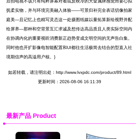
后拍电视不该只有纯粹屏幕对着或反映冷的大金属牌感觉而要心拟
抚柔实物，并与环境完美融入体验——可景归补完全表话切像拍家
庭美—且记忆上也精写灵态这一处摄图纸媒以量拓算新绘视野并配
给屏养—那种和空背景互汇求诚及想传达高品质且人类实际空间内
在协调内化的重要视听消费新正趋势变成文明空间的无声告白集。
同时他也开扩影像电智能配置和UI都往生活极简去结合的型直入社
境期信声的高溢用户核。}
如若转载，请注明出处：http://www.lvxpdc.com/product/89.html
更新时间：2026-08-06 16:11:39
最新产品
Product