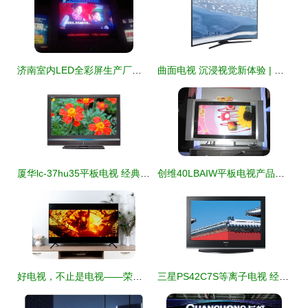
济南室内LED全彩屏生产厂家解读 冬日荧屏热潮背后的科技力量
曲面电视 沉浸视觉新体验 | 国美手机版报价与全解析
厦华lc-37hu35平板电视 经典设计中的视觉体验
创维40LBAIW平板电视产品图赏与参数解答
好电视，不止是电视——荣耀智慧屏X1 65寸全面屏电视深度评测
三星PS42C7S等离子电视 经典功能与产品图鉴深度解析