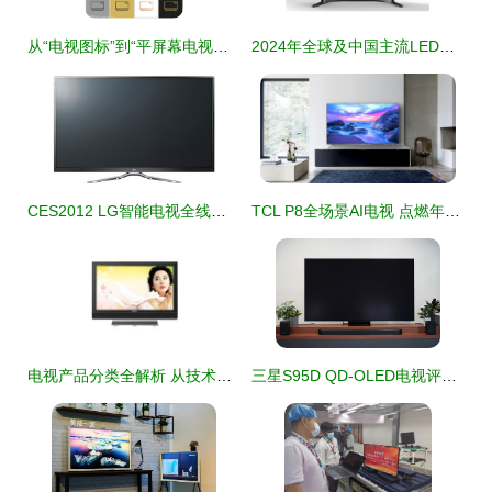
从“电视图标”到“平屏幕电视符号” 电子视觉媒介的演进缩影
2024年全球及中国主流LED电视品牌综合实力排行榜
CES2012 LG智能电视全线标配隐形边框，引领沉浸式视觉新体验
TCL P8全场景AI电视 点燃年轻狂欢，身临其境尽享球场热浪
电视产品分类全解析 从技术到功能，如何选择最适合你的那一款？
三星S95D QD-OLED电视评测 为无限场景而生的最佳选择