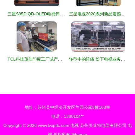
三星S95D QD-OLED电视评测 为无限场景而生的最佳选择
三星电视2020系列新品震撼首发，QLED 8K电视强势登陆中国市场
TCL科技茂佳印度工厂试产成功，首台32英寸电视下线点亮
转型中的阵痛 松下电视业务大调整，外包合作或成行业新常态
地址：苏州吴中经济开发区兰园公寓3幢103室
电话：1380104**
Copyright © 2026
www.lvxpdc.com
电视
苏州美莱特电器有限公司
电
视
版权所有
Sitemap