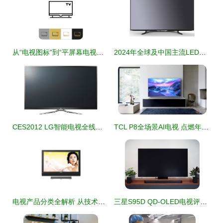
从“电视图标”到“平屏幕电视符号” 电子视觉媒介的演进缩影
2024年全球及中国主流LED电视品牌综合实力排行榜
CES2012 LG智能电视全线标配隐形边框，引领沉浸式视觉新体验
TCL P8全场景AI电视 点燃年轻狂欢，身临其境尽享球场热浪
电视产品分类全解析 从技术到功能，如何选择最适合你的那一款？
三星S95D QD-OLED电视评测 为无限场景而生的最佳选择