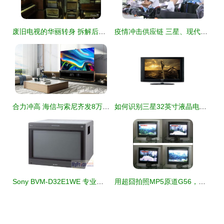
废旧电视的华丽转身 拆解后的多元用途与环保价值
疫情冲击供应链 三星、现代等韩企在印度越南面临严峻挑战
合力冲高 海信与索尼齐发8万元级8K电视，开启超高清时代新篇章
如何识别三星32英寸液晶电视的具体型号
Sony BVM-D32E1WE 专业监视器在安防监控领域的应用与总览
用超囧拍照MP5原道G56，打造你的专属个性电视台